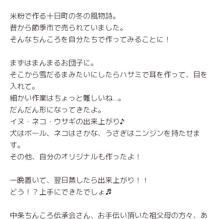
米粉で作る十日町の冬の風物詩。
昔から節季市で売られていました。
そんなちんころを自分たちで作ってみることに！
まずはまんまるお団子に。
そこから雪だるまみたいにしたらハサミで耳を作って、目を
入れて。
細かい作業はちょっと難しいね…。
だんだん形になってきたよ。
イヌ・ネコ・ウサギの出来上がり♪
犬はボール、ネコはさかな、うさぎはニンジンを持たせま
す。
その他、自分のオリジナルも作ったよ！
一晩置いて、翌日蒸したら出来上がり！！
どう！？上手にできたでしょ♬
中条ちんころ伝承会さん、お手伝い頂いた祖父母の方々、あ