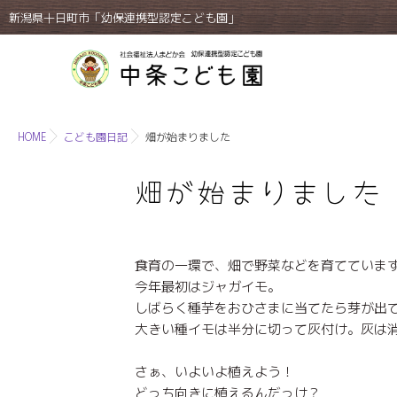
新潟県十日町市「幼保連携型認定こども園」
HOME
こども園日記
畑が始まりました
畑が始まりました
食育の一環で、畑で野菜などを育てていま
今年最初はジャガイモ。
しばらく種芋をおひさまに当てたら芽が出
大きい種イモは半分に切って灰付け。灰は
さぁ、いよいよ植えよう！
どっち向きに植えるんだっけ？