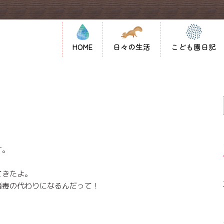
HOME
日々の生活
こども園日記
す。
てきたよ。
消毒の代わりになるんだって！