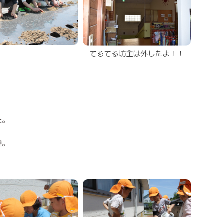
てるてる坊主は外したよ！！
た。
種。