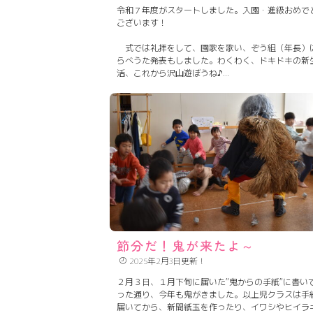
令和７年度がスタートしました。入園・進級おめで
ございます！
式では礼拝をして、園歌を歌い、ぞう組（年長）
らべうた発表もしました。わくわく、ドキドキの新
活、これから沢山遊ぼうね♪
今年度もよろしくお願いいたします。
節分だ！鬼が来たよ～
2025年2月3日更新！
２月３日、１月下旬に届いた”鬼からの手紙”に書い
った通り、今年も鬼がきました。以上児クラスは手
届いてから、新聞紙玉を作ったり、イワシやヒイラ