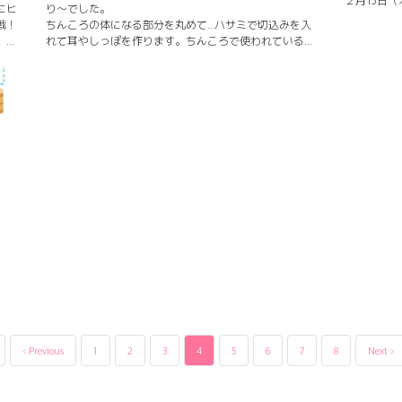
にヒ
り～でした。
戦！
ちんころの体になる部分を丸めて…ハサミで切込みを入
。
れて耳やしっぽを作ります。ちんころで使われている赤
色は健康・黄色は財力・緑色は人徳という意味があるそ
。逃
うです。
が立
中に
自分だけのオリジナルのちんころがたくさんできまし
げら
た！
と一
犬・ねこ・うさぎの基本の形の他にも干支のヘビも作っ
とが
ていました。
きを
‹ Previous
1
2
3
4
5
6
7
8
Next ›