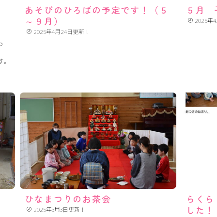
あそびのひろばの予定です！（５
５月 
～９月）
2025年
2025年4月24日更新！
っ
す。
ひなまつりのお茶会
らくら
した！
2025年3月3日更新！