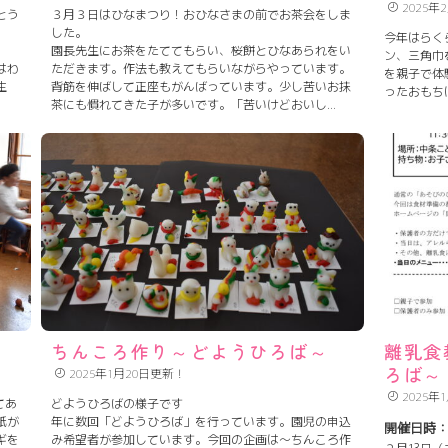
2025年
とう
３月３日はひなまつり！おひなさまの前でお茶会をしま
した。
今年はらく
園長先生にお茶をたててもらい、桜餅とひなあられをい
ン、三角巾
はわ
ただきます。作法も教えてもらいながらやっています。
を親子で体
生
背筋を伸ばして正座もがんばっています。少し苦いお抹
ったおもち
茶にも慣れてきた子が多いです。「苦いけどおいし
い！」「お餅の葉っぱはしょっぱいね」と言っていまし
た。
ちんころ作り～どようひろば～
離乳食
ろば～
2025年1月20日更新！
2025年
てあ
どようひろばの様子です
紙が
年に数回「どようひろば」を行っています。園児の申込
開催日時
ギを
み希望者が参加しています。今回の企画は～ちんころ作
２月13日