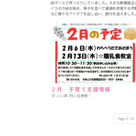
段ボールで作ったりしていました。大きな新聞紙玉
イラギの絵を貼る、椅子を並べて進路を妨害する作
など様々なアイデアを出し合い、節分を迎えました
各クラスに来た鬼！黙々とと新聞紙玉を投げました
げて、投げて、怖くて泣いてしまう子数人・・・鬼
ち去ろうと背中を向けると、子どもたちは必死に背
向かって！？玉を投げていました。なんとか玉を投
れたことで「あ～良かった～いなくなった・・・」
安心。怖い鬼に頑張って立ち向かい、やっつけるこ
できました！心の中の鬼もやっつけられたかな？
外へ鬼を追い払い！福の神から届いたお菓子で豆ま
しました。
来年もがんばろう！！
２月 子育て支援情報
2025年1月20日更新！
Page 4 / 19