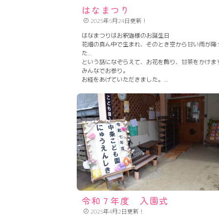
はなまつり
2025年5月24日更新！
はなまつりはお釈迦様のお誕生日
花畑の真ん中で生まれ、そのとき空から甘い雨が降
た…
という話になぞらえて、お花を飾り、甘茶をかけま
みんなでお参り。
お経をあげていただきました。
ぞうぐみ（年長児）が１人ずつお焼香します。
最後に甘茶をいただきました。
令和７年度 入園式
2025年4月2日更新！